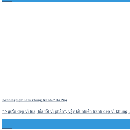
Kinh nghiệm làm khung tranh ở Hà Nội
“Người đẹp vì lụa, lúa tốt vì phân”, vậy tất nhiên tranh đẹp vì khung..
22
Th12