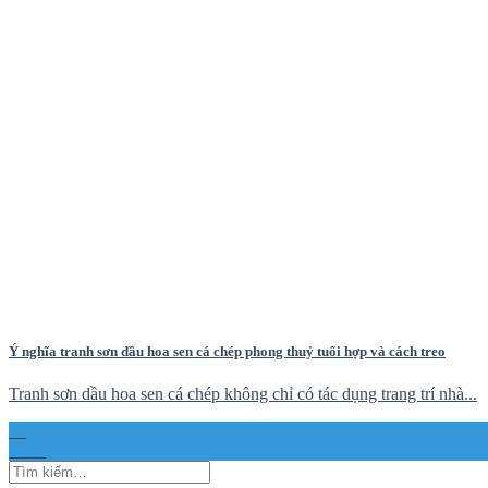
Ý nghĩa tranh sơn dầu hoa sen cá chép phong thuỷ tuổi hợp và cách treo
Tranh sơn dầu hoa sen cá chép không chỉ có tác dụng trang trí nhà...
22
Th12