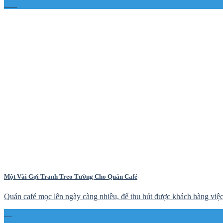
Th2
Một Vài Gợi Tranh Treo Tường Cho Quán Café
Quán café mọc lên ngày càng nhiều, để thu hút được khách hàng việc 
22
Th12