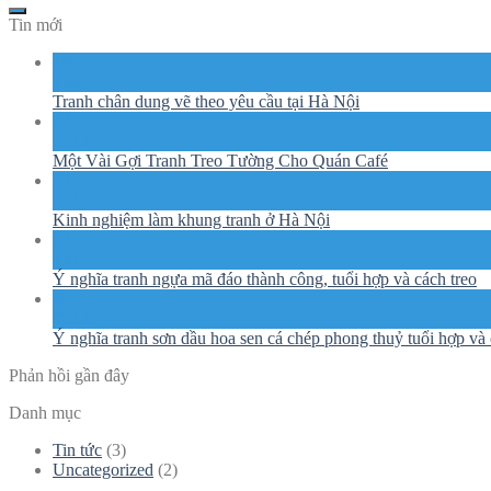
Tin mới
19
Th2
Tranh chân dung vẽ theo yêu cầu tại Hà Nội
22
Th12
Một Vài Gợi Tranh Treo Tường Cho Quán Café
22
Th12
Kinh nghiệm làm khung tranh ở Hà Nội
22
Th12
Ý nghĩa tranh ngựa mã đáo thành công, tuổi hợp và cách treo
22
Th12
Ý nghĩa tranh sơn dầu hoa sen cá chép phong thuỷ tuổi hợp và 
Phản hồi gần đây
Danh mục
Tin tức
(3)
Uncategorized
(2)