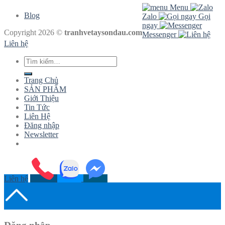
Menu
Blog
Zalo
Gọi
ngay
Copyright 2026 ©
tranhvetaysondau.com
Messenger
Liên hệ
Tìm
kiếm:
Trang Chủ
SẢN PHẨM
Giới Thiệu
Tin Tức
Liên Hệ
Đăng nhập
Newsletter
Liên hệ