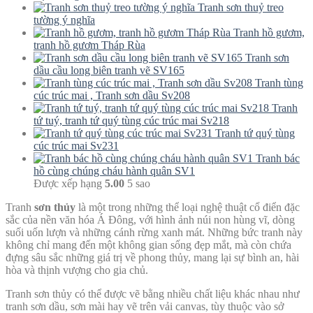
Tranh sơn thuỷ treo
tường ý nghĩa
Tranh hồ gươm,
tranh hồ gươm Tháp Rùa
Tranh sơn
dầu cầu long biên tranh vẽ SV165
Tranh tùng
cúc trúc mai , Tranh sơn dầu Sv208
Tranh
tứ tuý, tranh tứ quý tùng cúc trúc mai Sv218
Tranh tứ quý tùng
cúc trúc mai Sv231
Tranh bác
hồ cùng chúng cháu hành quân SV1
Được xếp hạng
5.00
5 sao
Tranh
sơn thủy
là một trong những thể loại nghệ thuật cổ điển đặc
sắc của nền văn hóa Á Đông, với hình ảnh núi non hùng vĩ, dòng
suối uốn lượn và những cánh rừng xanh mát. Những bức tranh này
không chỉ mang đến một không gian sống đẹp mắt, mà còn chứa
đựng sâu sắc những giá trị về phong thủy, mang lại sự bình an, hài
hòa và thịnh vượng cho gia chủ.
Tranh sơn thủy có thể được vẽ bằng nhiều chất liệu khác nhau như
tranh sơn dầu, sơn mài hay vẽ trên vải canvas, tùy thuộc vào sở