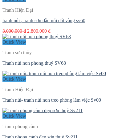
Tranh Hiện Đại
tranh núi , tranh sơn dầu núi dát vàng sv60
Giá
Giá
3.000.000
₫
2.800.000
₫
gốc
hiện
là:
tại
Quick View
3.000.000 ₫.
là:
Tranh sơn thủy
2.800.000 ₫.
Tranh núi non phong thuỷ SV68
Quick View
Tranh Hiện Đại
Tranh núi- tranh núi non treo phòng làm việc Sv00
Quick View
Tranh phong cảnh
Tranh phong cảnh đẹp sơn thuỷ Sv211