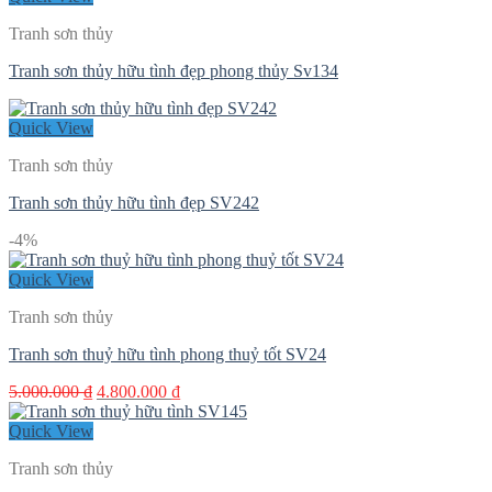
Tranh sơn thủy
Tranh sơn thủy hữu tình đẹp phong thủy Sv134
Quick View
Tranh sơn thủy
Tranh sơn thủy hữu tình đẹp SV242
-4%
Quick View
Tranh sơn thủy
Tranh sơn thuỷ hữu tình phong thuỷ tốt SV24
Giá
Giá
5.000.000
₫
4.800.000
₫
gốc
hiện
là:
tại
Quick View
5.000.000 ₫.
là:
Tranh sơn thủy
4.800.000 ₫.