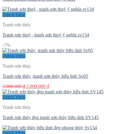
Quick View
Tranh sơn thủy
Tranh sơn thuỷ , tranh sơn thuỷ ý nghĩa sv134
-7%
Quick View
Tranh sơn thủy
Tranh sơn thủy ,tranh sơn thủy hữu tình Sv05
Giá
Giá
3.000.000
₫
2.800.000
₫
gốc
hiện
là:
tại
Quick View
3.000.000 ₫.
là:
Tranh sơn thủy
2.800.000 ₫.
Tranh sơn thủy đẹp tranh sơn thủy hữu tình SV145
Quick View