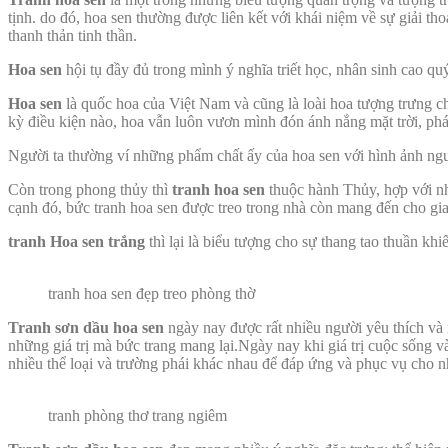
tịnh. do đó, hoa sen thường được liên kết với khái niệm về sự giải th
thanh thản tinh thần.
Hoa sen
hội tụ đầy đủ trong mình ý nghĩa triết học, nhân sinh cao q
Hoa sen
là quốc hoa của Việt Nam và cũng là loài hoa tượng trưng cho
kỳ điều kiện nào, hoa vẫn luôn vươn mình đón ánh nắng mặt trời, phát 
Người ta thường ví những phẩm chất ấy của hoa sen với hình ảnh ngườ
Còn trong phong thủy thì
tranh hoa sen
thuộc hành Thủy, hợp với n
cạnh đó, bức tranh hoa sen được treo trong nhà còn mang đến cho gia
tranh Hoa sen trắng
thì lại là biểu tượng cho sự thang tao thuần kh
tranh hoa sen đẹp treo phòng thờ
Tranh sơn dầu hoa sen
ngày nay được rất nhiều người yêu thích v
những giá trị mà bức trang mang lại.Ngày nay khi giá trị cuộc sống 
nhiều thể loại và trường phái khác nhau để đáp ứng và phục vụ cho 
tranh phòng thơ trang ngiêm