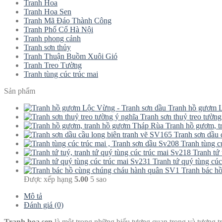
Tranh Hoa
Tranh Hoa Sen
Tranh Mã Đáo Thành Công
Tranh Phố Cổ Hà Nội
Tranh phong cảnh
Tranh sơn thủy
Tranh Thuận Buồm Xuôi Gió
Tranh Treo Tường
Tranh tùng cúc trúc mai
Sản phẩm
Tranh hồ gươm L
Tranh sơn thuỷ treo tường
Tranh hồ gươm, 
Tranh sơn dầu 
Tranh tùng c
Tranh tứ 
Tranh tứ quý tùng cúc
Tranh bác h
Được xếp hạng
5.00
5 sao
Mô tả
Đánh giá (0)
Tranh hoa sen
là một trong những biểu tượng quan trọng và tượng trư