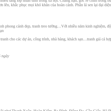
nhiều tầng lớp nhân sinh trong xã hội. Chẳng hạn, gốc rễ chìm trong b
lên, khắc phục mọi khó khăn của hoàn cảnh. Phần lá sen lại đại diện c
anh phong cảnh đẹp, tranh treo tường…Với nhiều năm kinh nghiệm, đội
hạn
 tranh cho các dự án, công trình, nhà hàng, khách sạn…tranh giá cả hợp
5 ngày
 Nội như Thanh Xuân, Hoàn Kiếm, Ba Đình, Đống Đa, Cầu Giấy, Hà Đô