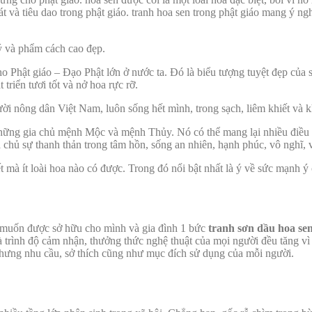
oát và tiêu dao trong phật giáo. tranh hoa sen trong phật giáo mang ý n
uý và phẩm cách cao đẹp.
 Phật giáo – Đạo Phật lớn ở nước ta. Đó là biểu tượng tuyệt đẹp của sự
triển tươi tốt và nở hoa rực rỡ.
i nông dân Việt Nam, luôn sống hết mình, trong sạch, liêm khiết và khô
hững gia chủ mệnh Mộc và mệnh Thủy. Nó có thể mang lại nhiều điều 
 chủ sự thanh thản trong tâm hồn, sống an nhiên, hạnh phúc, vô nghĩ, v
iết mà ít loài hoa nào có được. Trong đó nổi bật nhất là ý về sức mạnh
à muốn được sở hữu cho mình và gia đình 1 bức
tranh sơn dầu hoa se
và trình độ cảm nhận, thưởng thức nghệ thuật của mọi người đều tăng vì
nhưng nhu cầu, sở thích cũng như mục đích sử dụng của mỗi người.