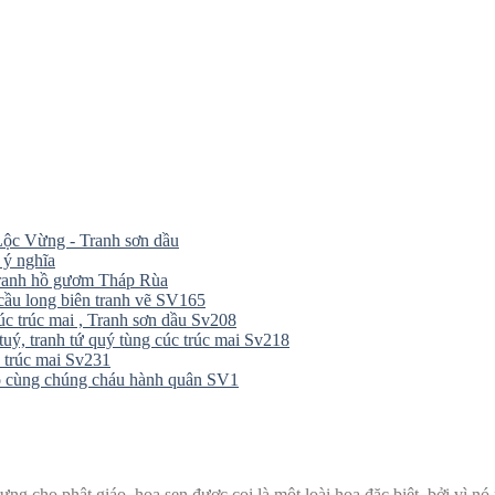
ộc Vừng - Tranh sơn dầu
 ý nghĩa
tranh hồ gươm Tháp Rùa
cầu long biên tranh vẽ SV165
úc trúc mai , Tranh sơn dầu Sv208
tuý, tranh tứ quý tùng cúc trúc mai Sv218
 trúc mai Sv231
ồ cùng chúng cháu hành quân SV1
ng cho phật giáo. hoa sen được coi là một loài hoa đặc biệt, bởi vì n