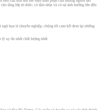
ùn đen của hoa sen thể hiện thân phận của những người lao
ho tầng lớp tri thức; có tầm nhìn và có sự ảnh hưởng lớn đến
 ngũ họa sĩ chuyên nghiệp, chúng tôi cam kết đem lại những
 lý uy tín nhất chất lượng nhất
ng và Hai Bà Trưng. Các quận và huyện xa và các tỉnh thành