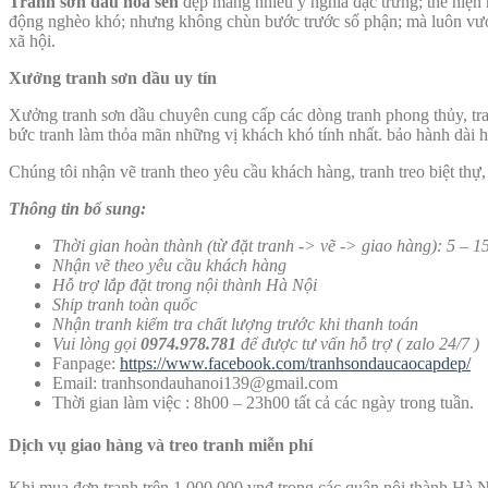
Tranh sơn dầu hoa sen
đẹp mang nhiều ý nghĩa đặc trưng; thể hiện 
động nghèo khó; nhưng không chùn bước trước số phận; mà luôn vươn 
xã hội.
Xưởng tranh sơn dầu uy tín
Xưởng tranh sơn dầu chuyên cung cấp các dòng tranh phong thủy, tr
bức tranh làm thỏa mãn những vị khách khó tính nhất. bảo hành dài 
Chúng tôi nhận vẽ tranh theo yêu cầu khách hàng, tranh treo biệt thự,
Thông tin bổ sung:
Thời gian hoàn thành (từ đặt tranh -> vẽ -> giao hàng): 5 – 1
Nhận vẽ theo yêu cầu khách hàng
Hỗ trợ lắp đặt trong nội thành Hà Nội
Ship tranh toàn quốc
Nhận tranh kiểm tra chất lượng trước khi thanh toán
Vui lòng gọi
0974.978.781
để được tư vấn hỗ trợ ( zalo 24/7 )
Fanpage:
https://www.facebook.com/tranhsondaucaocapdep/
Email:
tranhsondauhanoi139@gmail.com
Thời gian làm việc : 8h00 – 23h00 tất cả các ngày trong tuần.
Dịch vụ
giao hàng và treo tranh miễn phí
Khi mua đơn tranh trên 1.000.000 vnđ trong các quận nội thành Hà