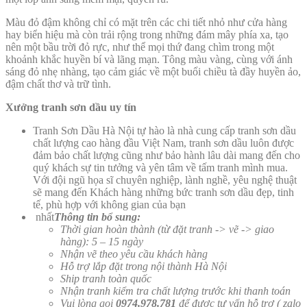
Màu đỏ đậm không chỉ có mặt trên các chi tiết nhỏ như cửa hàng
hay biển hiệu mà còn trải rộng trong những đám mây phía xa, tạo
nên một bầu trời đỏ rực, như thể mọi thứ đang chìm trong một
khoảnh khắc huyền bí và lãng mạn. Tông màu vàng, cùng với ánh
sáng đỏ nhẹ nhàng, tạo cảm giác về một buổi chiều tà đầy huyền ảo,
đậm chất thơ và trữ tình.
Xưởng tranh sơn dầu uy tín
Tranh Sơn Dầu Hà Nội tự hào là nhà cung cấp tranh sơn dầu
chất lượng cao hàng đầu Việt Nam, tranh sơn dầu luôn được
đảm bảo chất lượng cũng như bảo hành lâu dài mang đến cho
quý khách sự tin tưởng và yên tâm về tấm tranh mình mua.
Với đội ngũ họa sĩ chuyên nghiệp, lành nghề, yêu nghệ thuật
sẽ mang đến Khách hàng những bức tranh sơn dầu đẹp, tinh
tế, phù hợp với không gian của bạn
nhất
Thông tin bổ sung:
Thời gian hoàn thành (từ đặt tranh -> vẽ -> giao
hàng): 5 – 15 ngày
Nhận vẽ theo yêu cầu khách hàng
Hỗ trợ lắp đặt trong nội thành Hà Nội
Ship tranh toàn quốc
Nhận tranh kiểm tra chất lượng trước khi thanh toán
Vui lòng gọi
0974.978.781
để được tư vấn hỗ trợ ( zalo