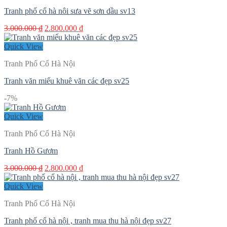
Tranh phố cổ hà nôi sưa vẽ sơn dầu sv13
Giá
Giá
3.000.000
₫
2.800.000
₫
gốc
hiện
là:
tại
Quick View
3.000.000 ₫.
là:
Tranh Phố Cổ Hà Nội
2.800.000 ₫.
Tranh văn miếu khuê văn các đẹp sv25
-7%
Quick View
Tranh Phố Cổ Hà Nội
Tranh Hồ Gươm
Giá
Giá
3.000.000
₫
2.800.000
₫
gốc
hiện
là:
tại
Quick View
3.000.000 ₫.
là:
Tranh Phố Cổ Hà Nội
2.800.000 ₫.
Tranh phố cổ hà nội , tranh mua thu hà nội đẹp sv27