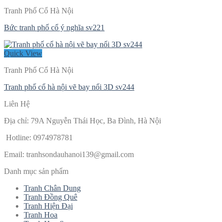
2.500.000 ₫.
là:
Tranh Phố Cổ Hà Nội
2.200.000 ₫.
Bức tranh phố cổ ý nghĩa sv221
Quick View
Tranh Phố Cổ Hà Nội
Tranh phố cổ hà nội vẽ bay nổi 3D sv244
Liên Hệ
Địa chỉ: 79A Nguyễn Thái Học, Ba Đình, Hà Nội
Hotline: 0974978781
Email:
tranhsondauhanoi139@gmail.com
Danh mục sản phẩm
Tranh Chân Dung
Tranh Đồng Quê
Tranh Hiện Đại
Tranh Hoa