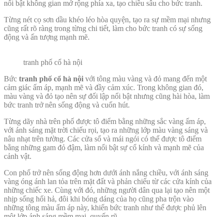
nổi bật không gian mở rộng phía xa, tạo chiều sâu cho bức tranh.
Từng nét cọ sơn dầu khéo léo hòa quyện, tạo ra sự mềm mại nhưng
cũng rất rõ ràng trong từng chi tiết, làm cho bức tranh có sự sống
động và ấn tượng mạnh mẽ.
tranh phố cổ hà nội
Bức
tranh phố cổ hà nội
với tông màu vàng và đỏ mang đến một
cảm giác ấm áp, mạnh mẽ và đầy cảm xúc. Trong không gian đó,
màu vàng và đỏ tạo nên sự đối lập nổi bật nhưng cũng hài hòa, làm
bức tranh trở nên sống động và cuốn hút.
Từng dãy nhà trên phố được tô điểm bằng những sắc vàng ấm áp,
với ánh sáng mặt trời chiếu rọi, tạo ra những lớp màu vàng sáng và
nâu nhạt trên tường. Các cửa sổ và mái ngói có thể được tô điểm
bằng những gam đỏ đậm, làm nổi bật sự cổ kính và mạnh mẽ của
cảnh vật.
Con phố trở nên sống động hơn dưới ánh nắng chiều, với ánh sáng
vàng óng ánh lan tỏa trên mặt đất và phản chiếu từ các cửa kính của
những chiếc xe. Cùng với đó, những người dân qua lại tạo nên một
nhịp sống hối hả, đôi khi bóng dáng của họ cũng pha trộn vào
những tông màu ấm áp này, khiến bức tranh như thể được phủ lên
một lớp ánh sáng mềm mại, quyến rũ.