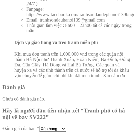
24/7 )
Fanpage:
https://www.facebook.com/tranhsondaudephanoi139bng
Email:
tranhsondauhanoi139@gmail.com
Thời gian làm việc : 8h00 – 23h00 tất cả các ngày trong
tuần.
Dịch vụ
giao hàng và treo tranh miễn phí
Khi mua đơn tranh trên 1.000.000 vnđ trong các quận nội
thành Hà Nội như Thanh Xuân, Hoàn Kiếm, Ba Đình, Đống
Đa, Cầu Giấy, Hà Đông và Hai Bà Trưng. Các quận và
huyện xa và các tỉnh thành trên cả nước sẽ hỗ trợ tối đa khâu
vận chuyển để giảm chi phí khi đặt mua tranh. Xin cảm ơn
Đánh giá
Chưa có đánh giá nào.
Hãy là người đầu tiên nhận xét “Tranh phố cổ hà
nội vẽ bay SV222”
Đánh giá của bạn
*