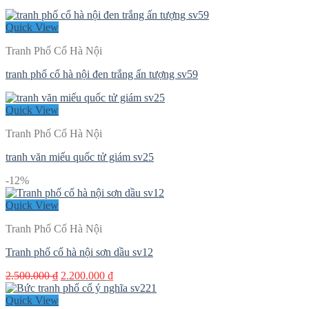
Quick View
Tranh Phố Cổ Hà Nội
tranh phố cổ hà nội đen trắng ấn tượng sv59
Quick View
Tranh Phố Cổ Hà Nội
tranh văn miếu quốc tử giám sv25
-12%
Quick View
Tranh Phố Cổ Hà Nội
Tranh phố cổ hà nội sơn dầu sv12
Giá
Giá
2.500.000
₫
2.200.000
₫
gốc
hiện
là:
tại
Quick View