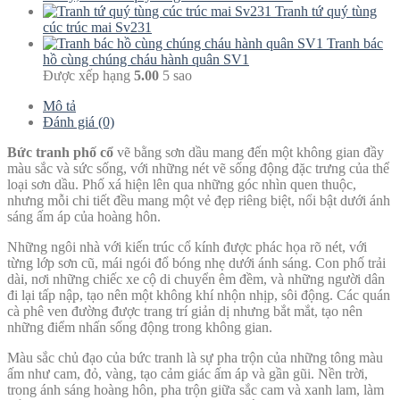
Tranh tứ quý tùng
cúc trúc mai Sv231
Tranh bác
hồ cùng chúng cháu hành quân SV1
Được xếp hạng
5.00
5 sao
Mô tả
Đánh giá (0)
Bức tranh phố cổ
vẽ bằng sơn dầu mang đến một không gian đầy
màu sắc và sức sống, với những nét vẽ sống động đặc trưng của thể
loại sơn dầu. Phố xá hiện lên qua những góc nhìn quen thuộc,
nhưng mỗi chi tiết đều mang một vẻ đẹp riêng biệt, nổi bật dưới ánh
sáng ấm áp của hoàng hôn.
Những ngôi nhà với kiến trúc cổ kính được phác họa rõ nét, với
từng lớp sơn cũ, mái ngói đổ bóng nhẹ dưới ánh sáng. Con phố trải
dài, nơi những chiếc xe cộ di chuyển êm đềm, và những người dân
đi lại tấp nập, tạo nên một không khí nhộn nhịp, sôi động. Các quán
cà phê ven đường được trang trí giản dị nhưng bắt mắt, tạo nên
những điểm nhấn sống động trong không gian.
Màu sắc chủ đạo của bức tranh là sự pha trộn của những tông màu
ấm như cam, đỏ, vàng, tạo cảm giác ấm áp và gần gũi. Nền trời,
trong ánh sáng hoàng hôn, pha trộn giữa sắc cam và xanh lam, làm