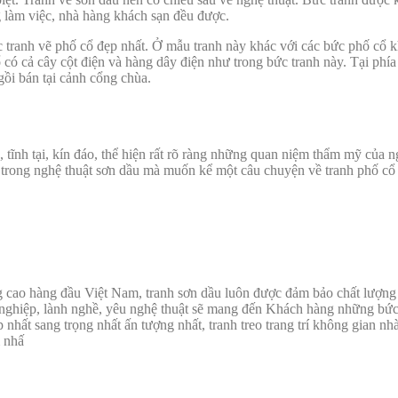
g làm việc, nhà hàng khách sạn đều được.
tranh vẽ phố cổ đẹp nhất. Ở mẫu tranh này khác với các bức phố cổ k
 có cả cây cột điện và hàng dây điện như trong bức tranh này. Tại phía 
ồi bán tại cảnh cổng chùa.
 tĩnh tại, kín đáo, thể hiện rất rõ ràng những quan niệm thẩm mỹ của
rong nghệ thuật sơn dầu mà muốn kể một câu chuyện về tranh phố cổ Hà
ng cao hàng đầu Việt Nam, tranh sơn dầu luôn được đảm bảo chất lượn
nghiệp, lành nghề, yêu nghệ thuật sẽ mang đến Khách hàng những bức t
p nhất sang trọng nhất ấn tượng nhất, tranh treo trang trí không gian 
 nhấ