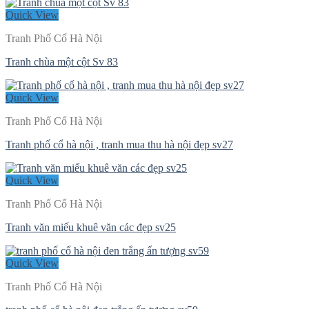
gốc
hiện
là:
tại
Quick View
2.500.000 ₫.
là:
Tranh Phố Cổ Hà Nội
2.200.000 ₫.
Tranh chùa một cột Sv 83
Quick View
Tranh Phố Cổ Hà Nội
Tranh phố cổ hà nội , tranh mua thu hà nội đẹp sv27
Quick View
Tranh Phố Cổ Hà Nội
Tranh văn miếu khuê văn các đẹp sv25
Quick View
Tranh Phố Cổ Hà Nội