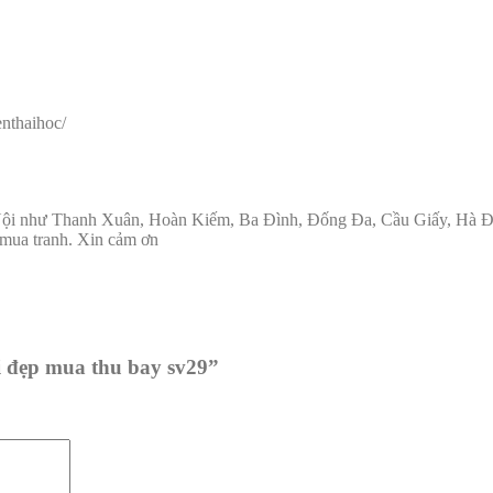
nthaihoc/
 Nội như Thanh Xuân, Hoàn Kiếm, Ba Đình, Đống Đa, Cầu Giấy, Hà Đô
t mua tranh. Xin cảm ơn
i đẹp mua thu bay sv29”