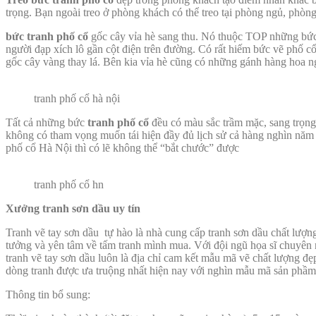
trọng. Bạn ngoài treo ở phòng khách có thể treo tại phòng ngủ, phòn
bức tranh phố cổ
gốc cây vỉa hè sang thu. Nó thuộc TOP những bức 
người đạp xích lô gần cột điện trên đường. Có rất hiếm bức vẽ phố cổ
gốc cây vàng thay lá. Bên kia vỉa hè cũng có những gánh hàng hoa ng
tranh phố cổ hà nội
Tất cả những bức
tranh phố cổ
đều có màu sắc trầm mặc, sang trọng,
không có tham vọng muốn tái hiện đầy đủ lịch sử cả hàng nghìn năm t
phố cổ Hà Nội thì có lẽ không thể “bắt chước” được
tranh phố cổ hn
Xưởng tranh sơn dầu uy tín
Tranh vẽ tay sơn dầu tự hào là nhà cung cấp tranh sơn dầu chất lượ
tưởng và yên tâm về tấm tranh mình mua. Với đội ngũ họa sĩ chuyên 
tranh vẽ tay sơn dầu luôn là địa chỉ cam kết mẫu mã vẽ chất lượng đẹ
dòng tranh được ưa truộng nhất hiện nay với nghìn mẫu mã sản phầm
Thông tin bổ sung: