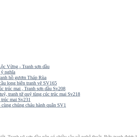
ộc Vừng - Tranh sơn dầu
 ý nghĩa
tranh hồ gươm Tháp Rùa
cầu long biên tranh vẽ SV165
úc trúc mai , Tranh sơn dầu Sv208
tuý, tranh tứ quý tùng cúc trúc mai Sv218
 trúc mai Sv231
ồ cùng chúng cháu hành quân SV1
ệt. Tranh vẽ sơn dầu nên có chiều sâu về nghệ thuật. Bức tranh được 