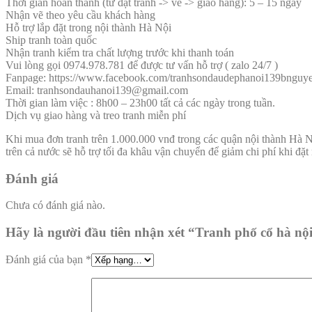
Thời gian hoàn thành (từ đặt tranh -> vẽ -> giao hàng): 5 – 15 ngày
Nhận vẽ theo yêu cầu khách hàng
Hỗ trợ lắp đặt trong nội thành Hà Nội
Ship tranh toàn quốc
Nhận tranh kiểm tra chất lượng trước khi thanh toán
Vui lòng gọi 0974.978.781 để được tư vấn hỗ trợ ( zalo 24/7 )
Fanpage: https://www.facebook.com/tranhsondaudephanoi139bnguye
Email:
tranhsondauhanoi139@gmail.com
Thời gian làm việc : 8h00 – 23h00 tất cả các ngày trong tuần.
Dịch vụ giao hàng và treo tranh miễn phí
Khi mua đơn tranh trên 1.000.000 vnđ trong các quận nội thành Hà
trên cả nước sẽ hỗ trợ tối đa khâu vận chuyển để giảm chi phí khi đặ
Đánh giá
Chưa có đánh giá nào.
Hãy là người đầu tiên nhận xét “Tranh phố cổ hà nộ
Đánh giá của bạn
*