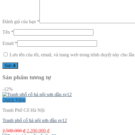
Đánh giá của bạn
*
Tên
*
Email
*
Lưu tên của tôi, email, và trang web trong trình duyệt này cho lần 
Sản phẩm tương tự
-12%
Quick View
Tranh Phố Cổ Hà Nội
Tranh phố cổ hà nội sơn dầu sv12
Giá
Giá
2.500.000
₫
2.200.000
₫