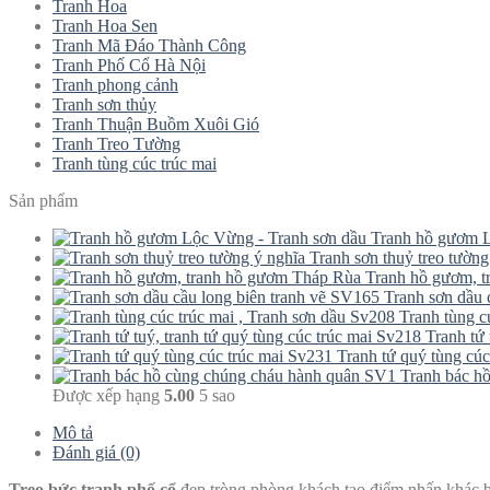
Tranh Hoa
Tranh Hoa Sen
Tranh Mã Đáo Thành Công
Tranh Phố Cổ Hà Nội
Tranh phong cảnh
Tranh sơn thủy
Tranh Thuận Buồm Xuôi Gió
Tranh Treo Tường
Tranh tùng cúc trúc mai
Sản phẩm
Tranh hồ gươm L
Tranh sơn thuỷ treo tường
Tranh hồ gươm, 
Tranh sơn dầu 
Tranh tùng c
Tranh tứ 
Tranh tứ quý tùng cúc
Tranh bác h
Được xếp hạng
5.00
5 sao
Mô tả
Đánh giá (0)
Treo bức tranh phố cổ
đẹp tròng phòng khách tạo điểm nhấn khác bi