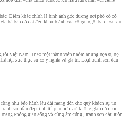
hác. Điểm khác chính là hình ảnh góc đường nơi phố cổ có
vỉa hè bên có cột đèn là hình ảnh các cô gái ngồi bạn hoa sau
 người Việt Nam. Theo một thành viên nhóm những họa sĩ, họ
 nội xưa thực sự có ý nghĩa và giá trị. Loại tranh sơn dầu
g cũng như bảo hành lâu dài mang đến cho quý khách sự tin
ranh sơn dầu đẹp, tinh tế, phù hợp với không gian của bạn,
nhà mang không gian sống vô cùng ấm cúng , tranh sơn dầu luôn