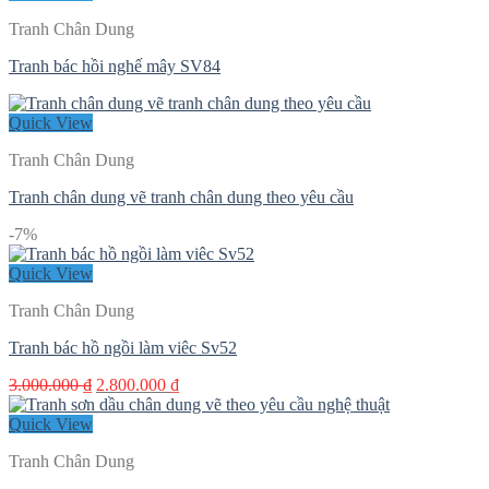
Tranh Chân Dung
Tranh bác hồi nghế mây SV84
Quick View
Tranh Chân Dung
Tranh chân dung vẽ tranh chân dung theo yêu cầu
-7%
Quick View
Tranh Chân Dung
Tranh bác hồ ngồi làm viêc Sv52
Giá
Giá
3.000.000
₫
2.800.000
₫
gốc
hiện
là:
tại
Quick View
3.000.000 ₫.
là:
Tranh Chân Dung
2.800.000 ₫.