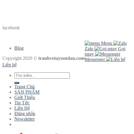
facebook
Menu
Blog
Zalo
Gọi
ngay
Copyright 2026 ©
tranhvetaysondau.com
Messenger
Liên hệ
Tìm
kiếm:
Trang Chủ
SẢN PHẨM
Giới Thiệu
Tin Tức
Liên Hệ
Đăng nhập
Newsletter