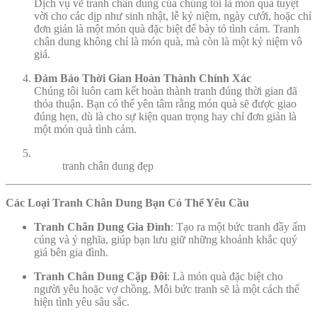
Dịch vụ vẽ tranh chân dung của chúng tôi là món quà tuyệt
vời cho các dịp như sinh nhật, lễ kỷ niệm, ngày cưới, hoặc chỉ
đơn giản là một món quà đặc biệt để bày tỏ tình cảm. Tranh
chân dung không chỉ là món quà, mà còn là một kỷ niệm vô
giá.
Đảm Bảo Thời Gian Hoàn Thành Chính Xác
Chúng tôi luôn cam kết hoàn thành tranh đúng thời gian đã
thỏa thuận. Bạn có thể yên tâm rằng món quà sẽ được giao
đúng hẹn, dù là cho sự kiện quan trọng hay chỉ đơn giản là
một món quà tình cảm.
tranh chân dung đẹp
Các Loại Tranh Chân Dung Bạn Có Thể Yêu Cầu
Tranh Chân Dung Gia Đình
: Tạo ra một bức tranh đầy ấm
cúng và ý nghĩa, giúp bạn lưu giữ những khoảnh khắc quý
giá bên gia đình.
Tranh Chân Dung Cặp Đôi
: Là món quà đặc biệt cho
người yêu hoặc vợ chồng. Mỗi bức tranh sẽ là một cách thể
hiện tình yêu sâu sắc.