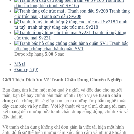
Tranh sơn
dầu cầu long biên tranh vẽ SV165
Tranh tùng
cúc trúc mai , Tranh sơn dầu Sv208
Tranh
tứ tuý, tranh tứ quý tùng cúc trúc mai Sv218
Tranh tứ quý tùng
cúc trúc mai Sv231
Tranh bác
hồ cùng chúng cháu hành quân SV1
Được xếp hạng
5.00
5 sao
Mô tả
Đánh giá (9)
Giới Thiệu Dịch Vụ Vẽ Tranh Chân Dung Chuyên Nghiệp
Bạn đang tìm kiếm một món quà ý nghĩa và độc đáo cho người
thân, bạn bè hay chính bản thân mình? Dịch vụ
vẽ tranh chân
dung
của chúng tôi sẽ giúp bạn tạo ra những tác phẩm nghệ thuật
đầy cảm xúc và kỷ niệm. Với kỹ thuật vẽ tay tỉ mỉ, chúng tôi cam
kết mang đến những bức tranh chân dung sống động, chính xác và
đầy tinh tế.
Vẽ tranh chân dung không chỉ đơn giản là việc tái hiện một hình
ảnh; đó là sự thể hiện những cảm xúc, tình cảm và những khoảnh