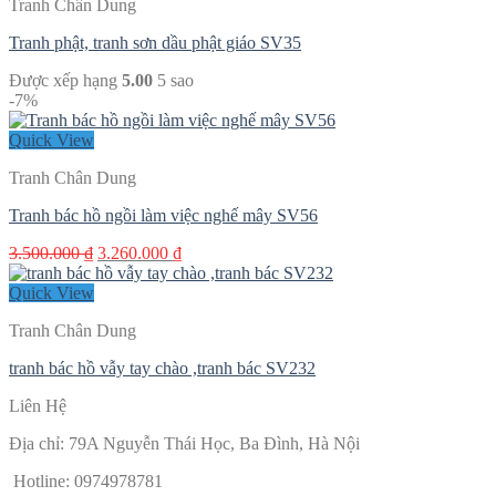
Tranh Chân Dung
Tranh phật, tranh sơn dầu phật giáo SV35
Được xếp hạng
5.00
5 sao
-7%
Quick View
Tranh Chân Dung
Tranh bác hồ ngồi làm việc nghế mây SV56
Giá
Giá
3.500.000
₫
3.260.000
₫
gốc
hiện
là:
tại
Quick View
3.500.000 ₫.
là:
Tranh Chân Dung
3.260.000 ₫.
tranh bác hồ vẫy tay chào ,tranh bác SV232
Liên Hệ
Địa chỉ: 79A Nguyễn Thái Học, Ba Đình, Hà Nội
Hotline: 0974978781