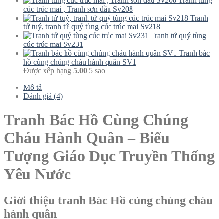
Tranh tùng
cúc trúc mai , Tranh sơn dầu Sv208
Tranh
tứ tuý, tranh tứ quý tùng cúc trúc mai Sv218
Tranh tứ quý tùng
cúc trúc mai Sv231
Tranh bác
hồ cùng chúng cháu hành quân SV1
Được xếp hạng
5.00
5 sao
Mô tả
Đánh giá (4)
Tranh Bác Hồ Cùng Chúng
Cháu Hành Quân – Biểu
Tượng Giáo Dục Truyền Thống
Yêu Nước
Giới thiệu tranh Bác Hồ cùng chúng cháu
hành quân