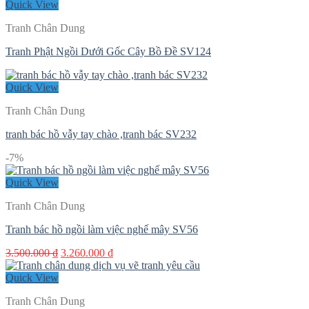
Quick View
Tranh Chân Dung
Tranh Phật Ngồi Dưới Gốc Cây Bồ Đề SV124
Quick View
Tranh Chân Dung
tranh bác hồ vẫy tay chào ,tranh bác SV232
-7%
Quick View
Tranh Chân Dung
Tranh bác hồ ngồi làm việc nghế mây SV56
Giá
Giá
3.500.000
₫
3.260.000
₫
gốc
hiện
là:
tại
Quick View
3.500.000 ₫.
là:
Tranh Chân Dung
3.260.000 ₫.