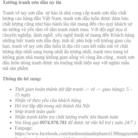
Xưởng tranh sơn dầu uy tín
Tranh vẽ tay sơn dầu tự hào là nhà cung cấp tranh sơn dầu chất
lượng cao hàng đầu Việt Nam, tranh sơn dầu luôn được đảm bảo
chất lượng cũng như bảo hành lâu dài mang đến cho quý khách sự
tin tưởng và yên tâm về tấm tranh mình mua. Với đội ngũ họa sĩ
chuyên nghiệp, lành nghề, yêu nghệ thuật sẽ mang đến Khách hàng
những bức tranh sơn dầu đẹp, tinh tế, phù hợp với không gian của
bạn, tranh vẽ tay sơn dầu luôn là địa chỉ cam kết mẫu mã vẽ chất
lượng đẹp nhất sang trọng nhất ấn tượng nhất, tranh treo trang trí
không gian nhà mang không gian sống vô cùng ấm cúng , tranh sơn
dầu luôn dòng tranh được ưa truộng nhất hiện nay với nghìn mẫu
mã sản phầm
Thông tin bổ sung:
Thời gian hoàn thành (từ đặt tranh -> vẽ -> giao hàng): 5 –
15 ngày
Nhận vẽ theo yêu cầu khách hàng
Hỗ trợ lắp đặt trong nội thành Hà Nội
Ship tranh toàn quốc
Nhận tranh kiểm tra chất lượng trước khi thanh toán
Vui lòng gọi
0974.978.781
để được tư vấn hỗ trợ ( zalo 24/7 )
Fanpage:
https://www.facebook.com/tranhsondaudephanoi139bnguyenth