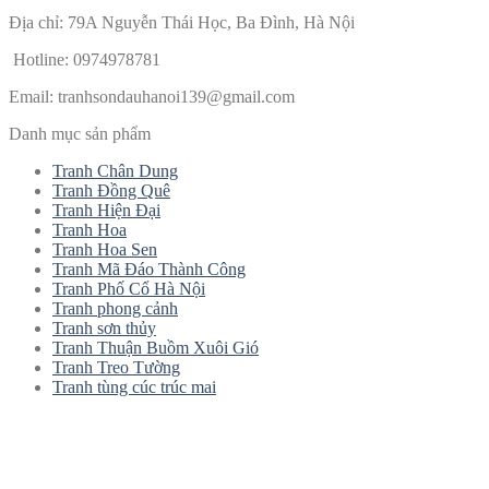
Địa chỉ: 79A Nguyễn Thái Học, Ba Đình, Hà Nội
Hotline: 0974978781
Email:
tranhsondauhanoi139@gmail.com
Danh mục sản phẩm
Tranh Chân Dung
Tranh Đồng Quê
Tranh Hiện Đại
Tranh Hoa
Tranh Hoa Sen
Tranh Mã Đáo Thành Công
Tranh Phố Cổ Hà Nội
Tranh phong cảnh
Tranh sơn thủy
Tranh Thuận Buồm Xuôi Gió
Tranh Treo Tường
Tranh tùng cúc trúc mai