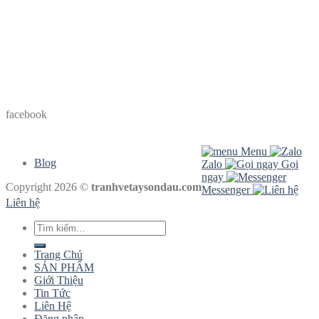
facebook
Menu
Blog
Zalo
Gọi
ngay
Copyright 2026 ©
tranhvetaysondau.com
Messenger
Liên hệ
Tìm
kiếm:
Trang Chủ
SẢN PHẨM
Giới Thiệu
Tin Tức
Liên Hệ
Đăng nhập