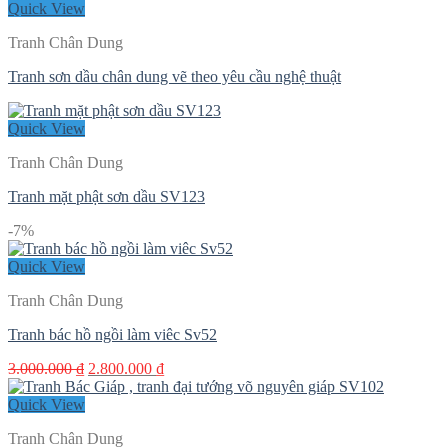
Quick View
Tranh Chân Dung
Tranh sơn dầu chân dung vẽ theo yêu cầu nghệ thuật
Quick View
Tranh Chân Dung
Tranh mặt phật sơn dầu SV123
-7%
Quick View
Tranh Chân Dung
Tranh bác hồ ngồi làm viêc Sv52
Giá
Giá
3.000.000
₫
2.800.000
₫
gốc
hiện
là:
tại
Quick View
3.000.000 ₫.
là:
Tranh Chân Dung
2.800.000 ₫.